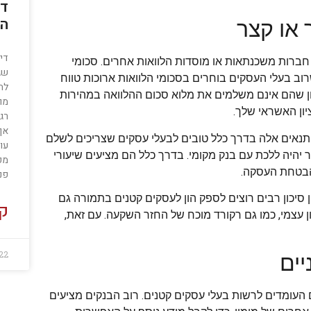
די
הפ
 או קצר
דיו
 חברות משכנתאות או מוסדות הלוואות אחרים. סכומי
שג
ב בעלי העסקים בוחרים בסכומי הלוואות ארוכות טווח
לה
וון שהם אינם משלמים את מלוא סכום ההלוואה במהירות
מוכ
יון האשראי שלך.
רג
אף
ם. תנאים אלה בדרך כלל טובים לבעלי עסקים שצריכים לשלם
עו
תר יהיה ללכת עם בנק מקומי. בדרך כלל הם מציעים שיעורי
מפ
להבטחת העסקה.
פני
ן סיכון רבים רוצים לספק הון לעסקים קטנים בתמורה גם
קר
 עצמי, כמו גם רקורד מוכח של החזר השקעה. עם זאת,
022
יים
ם העומדים לרשות בעלי עסקים קטנים. רוב הבנקים מציעים