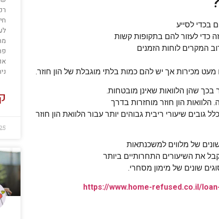
רק
חי
 בכדי לסייע
לע
זה כדי לעזור להם בתקופות קשות
מת
וב המקרים לוחות הזמנים
פר
אול
נית
 מעט מכירות אך יש להם כמות בלתי מוגבלת של הון חוזר.
ר בכך שהן הלוואות שאינן מובטחות.
קר
 הלוואות הון חוזר מוחזרות בדרך
ל גובים שיעורי ריבית גבוהים יותר עבור הלוואת הון חוזר
25
שונים של מלווים למשכנתאות
קבל את השיעורים התחרותיים ביותר
גים שונים של מימון מסחרי.
https://www.home-refused.co.il/loan