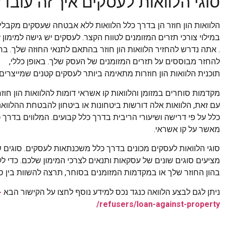
סוגי הלוואות לעסקים איך זה עובד?
הלוואות הון חוזר הן בדרך כלל הלוואות ללא אבטחה שעסקים מקבלים
במילוי צורכי תזרים המזומנים לטווח הקצר. לעסקים יש גישה למימון 
. אתה נדרש להחזיר הלוואות הון חוזר בהתאם לתנאי החוזה שלך. בר
להחזר מבוססים על תזרים המזומנים של העסק שלך. באופן כללי,
תוכנית הלוואות הון חוזרות מתאימה ביותר לעסקים קטנים שמייצרים
מקדמות סוחרים במזומן והלוואות קו אשראי דומות להלוואות הון חוז
עם זאת, הלוואות אלה דורשות ביטחונות או ביטחון להבטחת ההלוואה.
כלל על פי דרישה ושיעורי הריבית בדרך כלל קבועים. המלווים בדרך כל
מאשר על קו אשראי.
סוגי הלוואות לעסקים מכונים בדרך כלל משכנתאות לעסקים. סוגים 
מציעים סוגים שונים של עסקאות ותנאים לצרכי המימון שלכם. כדי ל
בהון החוזר שלך או במקדמות המזומנים בסוחר, תרצה להשוות בין סו
ניתן לגם לבצע הלוואה כנגד נכס למידע נוסף לחצו על הקישור הבא
-
refusers/loan-against-property/