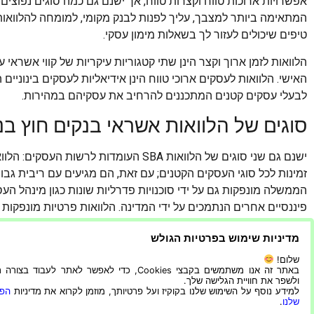
אפשרויות ארוכות טווח וקצרות טווח, אך ישנם גם כמה סוגים נפוצים
המתאימה ביותר למצבך, עליך לפנות לבנק מקומי, למומחה להלוואות 
טיפים שיכולים לעזור לך בשאלות מימון עסקי.
הלוואות לזמן ארוך וקצר הינן שתי קטגוריות עיקריות של קווי אשרא
האישי. הלוואות לעסקים ארוכי טווח הינן אידיאליות לעסקים בינוניים 
לבעלי עסקים קטנים המתכננים להרחיב את עסקיהם במהירות.
סוגים של הלוואות אשראי בנקים חוץ בנ
ישנם גם שני סוגים של הלוואות SBA העומדו
זמינות לכל סוגי העסקים הקטנים; עם זאת, הם מגיעים עם ריבית גבו
פיננסיים אחרים הנתמכים על ידי המדינה. הלוואות פרטיות מונפקות ע
אשראי, מכונים פיננסיים ומוסדות פיננסיים אחרים שאינם ממשלתיים
מדיניות שימוש בפרטיות הגולש
סוג שלישי של קו אשראי עסקי נקרא מקדמה במזומן של סוחר. הלוואה
שלום!
בניגוד לרוב צורות ההלוואות האחרות, ניתן לקבל מקדמה במזומן מח
באתר זה אנו משתמשים בקבצי Cookies, כדי לאפשר לאתר לעבוד בצ
ולשפר את חוויית הגלישה שלך.
הוצאת בקשה למקדמה במזומן מקומי או באמצעות פנייה ישירה למלוו
למידע נוסף על השימוש שלנו בקוקיז ועל פרטיותך, מוזמן לקרוא את מדיניות
הפר
עם מלווה המתמחה במקדמות מזומנים לסוחר.
שלנו
.