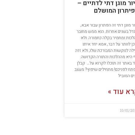
ור מוגן דתי לדתיים –
יתרון המושלם
ר מוגן דתי זה הפתרון עבור אבא,
דל בשנים אחרות. הוא ממש מחובר
לכות ומחמיר בקלה כחמורה. ולא
ן לוותר על דבר, אמא יחד איתו
ילה לנוקשות המבורכת שלו, ולא זזה
 היא מההלכות והתורה הקדושה.
ד באתר זה תוכלו לקרוא על… קבלן
תח לפניכם! מתחילים שיפוץ? מעצב
ם המוביל
א עוד »
10/01/2