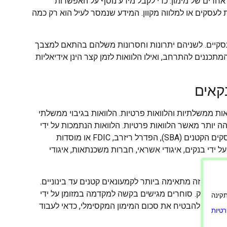
 אחרים של מימון. כדי לקבל מידע נוסף על האפשרות
לעסקים או למלווה מקוון. המידע שנמסר לעיל הוא רק כמה
י עסקיים. לשניהם יתרונות וחסרונות משלהם בהתאם למצבך
המתכננים להתרחב, ואילו הלוואות לזמן קצר הינן אידיאליות
קאים
ת לרשות העסקים: הלוואות ממשלתיות והלוואות פרטיות. הלוואות בגיבוי ממשלתי
הה יותר מאשר הלוואות פרטיות. הלוואות הנתמכות על ידי
הממשלה מונפקות גם על ידי סוכנויות פדרליות שונות כגון מינהל העסקים הקטנים (SBA), הפדרל ריזרב, FDIC או מוסדות
ל ידי בנקים, איגודי אשראי, חברות משכנתאות, איגודי
.
 מסוג זה מתאימה ביותר לקמעונאים קטנים עד בינוניים.
שבון בנק. סוחרים מגישים בקשה למקדמה במזומן על ידי
ורה תקינה
ה. כדי להבטיח את סכום המימון המקסימלי, כדאי לעבוד
טיות