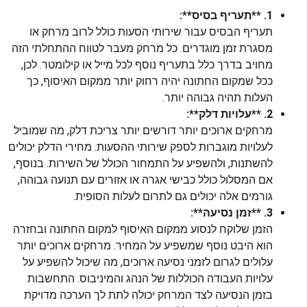
1. **תעריף בסיס**:
תעריף הבסיס עבור שירותי הסעות כולל לרוב מרחק או
מסגרת זמן מוגדרים. כל מרחק מעבר לטווח ההתחלתי הזה
מחויב בדרך כלל בתעריף נוסף לכל מייל או קילומטר. לכן,
ככל שמקום החתונה יהיה רחוק יותר ממקום האיסוף, כך
העלות תהיה גבוהה יותר.
2. **עלויות דלק**:
מרחקים ארוכים יותר דורשים יותר צריכת דלק, מה שמוביל
לעלויות מוגברות לספק שירותי ההסעות. מחירי הדלק יכולים
להשתנות, ולהשפיע על התמחור הכולל של השירות. בנוסף,
אם המסלול כולל כבישי אגרה או אזורים עם תנועה גבוהה,
גורמים אלה יכולים גם לתרום לעלות הסופית.
3. **זמן נסיעה**:
הזמן שלוקח לנסוע ממקום האיסוף למקום החתונה ובחזרה
הוא היבט נוסף שמשפיע על המחיר. מרחקים ארוכים יותר
עלולים לגרום לזמני נסיעה ארוכים, מה שיכול להשפיע על
עלויות העבודה הכוללות של הנהג והמיניבוס. התחשבות
בזמן הנסיעה לצד המרחק יכולה לתת לך הערכה מדויקת