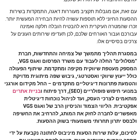
עם זאת, אם מגבלות תקציב מעוררות דאגה, התמקדות בשירות
ההסעות החיוני ללא תוספות עשויה להיות הבחירה המעשית יותר.
זכרו שהמטרה העיקרית היא להבטיח הובלה חלקה ואמינה
עבורכם ועבור האורחים שלכם, לכן תעדיפו שירותים העונים על
צרכים בסיסיים אלו.
במסגרת תהליך מתמשך של צמיחה והתחדשות, חברת
"מסלולים" החלה לעבוד עם משרד הפרסום ואגס VGS,
המספק מעטפת שיווקית מקיפה ומתקדמת. שיתוף הפעולה
כולל ייעוץ שיווקי ואסטרטגי, גיבוש שפה מיתוגית מדויקת
והטמעת פתרונות דיגיטליים מתקדמים – החל מקידום אורגני
במנועי חיפוש פופולריים (SEO), דרך פיתוח ו
בניית אתרים
מותאמים לצרכי העסק, ועד לניהול נוכחות דיגיטלית
אפקטיבית. הליווי הצמוד והניסיון הרב של ואגס VGS
מאפשרים לחברה לחזק את המותג, להרחיב את החשיפה
ולבסס יתרון תחרותי משמעותי בשוק ההסעות.
לסיכום, עלות שירות הסעות מיניבוס לחתונה נקבעת על ידי