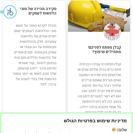
סקירה מהירה של סוגי
הלוואות לעסקים
תוכלו לקרוא באתר על נושא
סוגי ההלוואות לעסקים ישנם
יזמים שונים של הלוואות
עסקיות. חלק מההלוואות
מבוססות על הון עצמי או
קבלן מפתח לפניכם!
מתחילים שיפוץ?
שאינן מובטחות. סוגים אחרים
של הלוואות כוללים מקדמות
במזומן לסוחר, קווי אשראי
קבלן מפתח זו עבודה הכרחית
ומימון מוכר. ייתכן שהעסק
אתם גרים בבית שלכם שנים או
שלך זקוק לאחד או יותר מסוגי
שרכשתם נכס שדורש השקעה
הלוואות אלו בכדי לענות על
ואתם מבינים שאתם צריכים
צרכיו. לפני
שיפוץ רציני במיוחד מהסוג
שמביא את הבית למצב שבו
הוא לא ראוי למגורים לזמן מה.
במצב כזה לא ניתן להתפשר
על אנשי מקצוע ברמה ירודה,
גם אם נדמה לכם שהעניין
יחסוך
מדיניות שימוש בפרטיות הגולש
קרא עוד »
קרא עוד »
שלום!