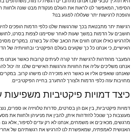
היא תהליך טבעי שבו אנחנו מתחברים רגשית לדמות, משתתפים בחוו
הסיפור, המאפשר לנו לראות את העולם מנקודת מבט שונה ולחוות ר
והופכת לרגישות יתר שעלולה לפגוע בנו?
רגישות יתר מתבטאת בכך שהרגשות שלנו כלפי הדמות הופכים להיות 
חושבים על הדמות במשך שעות לאחר שסיימנו לצפות בסרט, לחוש עצב
ולהרגיש כאילו אנחנו חווים את הכאב שלה על בשרנו. במקרים מסוימים
האישיים, כי אנחנו כל כך שקועים בעולם הפיקטיבי ובחוויותיה של הדמ
המעבר מהזדהות לרגישות יתר קורה לעיתים קרובות כאשר אנחנו מז
אנחנו משליכים עליה את החוויות והרגשות האישיים שלנו. זה יכול 
שאנחנו שואפים אליו או כאשר היא מזכירה לנו מישהו קרוב. במקרי
מחויבות עזה כלפי הדמות ולצורך להתערב בחייה הפיקטיביים.
כיצד דמויות פיקטיביות משפיעות 
דמויות פיקטיביות, בין אם הן בסרטים, סדרות טלוויזיה או ספרים, נ
מעוצבות כך שנוכל להזדהות איתן, להבין את מניעיהן ולחוות את מסע
מרגשים, מכאיבים או משמחים, אנחנו לא רק עדים לסיפור, אלא גם ח
האנושית לאמפתיה, שמאפשרת לנו להרגיש את רגשותיהם של אחרים,