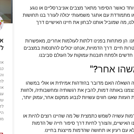
יוחד כאשר הסיפור מתאר מצבים אוניברסליים או נוגע
או מתמודדת עם אתגר משמעותי יכולה לעורר בנו תחושות
, מה שמוביל אותנו לבחון את חיינו האישיים דרך
אד
נו. הן פותחות בפנינו דלתות לעולמות אחרים, מאפשרות
לב
טרות חיים. דרך הדמויות, אנחנו יכולים להתנסות במצבים
 חדשים ולפתח תובנות עמוקות על העולם סביבנו.
אד
שהו אחר?"
כמ
והמ
להו
לה השאלה האם מדובר בהזדהות אמיתית או אולי במשהו
אד
נו באותה דמות, להבין את רגשותיה ומחשבותיה, ולחוות
עב
העזות שאנו חווים עשויות לנבוע ממקום אחר, עמוק יותר,
של
לד
הי
מות עשויה לשמש כתמצית של מה שהיינו רוצים להיות או
מו
ו האישיים, והצורך לחיות דרך סיפור חייה של הדמות
 עם רעיון או תחושה שהדמות מייצגת בחיינו.