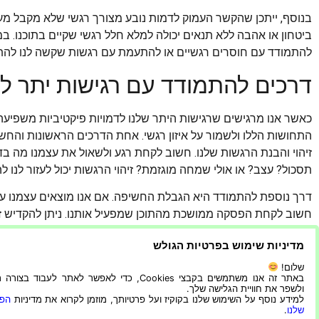
בנוסף, ייתכן שהקשר העמוק לדמות נובע מצורך רגשי שלא מקבל מע
ביטחון או אהבה ללא תנאים יכולה למלא חלל רגשי שקיים בתוכנו. ב
להתמודד עם חוסרים רגשיים או להתעמת עם רגשות שקשה לנו להתמ
דרכים להתמודד עם רגישות יתר לד
כאשר אנו מרגישים שרגישות היתר שלנו לדמויות פיקטיביות משפיעה 
התחושות הללו ולשמור על איזון רגשי. אחת הדרכים הראשונות והחשוב
זיהוי והבנת הרגשות שלנו. חשוב לקחת רגע ולשאול את עצמנו מה בד
תסכול? עצב? או אולי שמחה מוגזמת? זיהוי הרגשות יכול לעזור לנו 
דרך נוספת להתמודד היא הגבלת החשיפה. אם אנו מוצאים עצמנו עס
חשוב לקחת הפסקה ממושכת מהתוכן שמפעיל אותנו. ניתן להקדיש זמן 
או מפגשים חברתיים. כך, נוכל ליצור איזון בין העולם הפיקטיבי לבין
מדיניות שימוש בפרטיות הגולש
מדי.
שלום!
הקשר העמוק שאנו עשויים לפתח עם דמויות פיקטיביות אינו תמ
באתר זה אנו משתמשים בקבצי Cookies, כדי לאפשר לאתר לעבוד בצ
ולשפר את חוויית הגלישה שלך.
והאמפתיה שלנו. הכרה ברגישות שלנו והתמודדות חכמה עמה יכו
למידע נוסף על השימוש שלנו בקוקיז ועל פרטיותך, מוזמן לקרוא את מדיניות
הפר
למשמעותית יותר.
שלנו
.