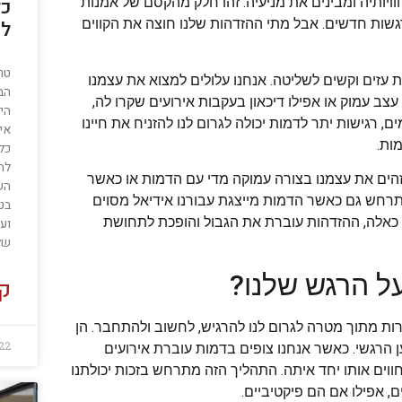
יותיה ומבינים את מניעיה. זהו חלק מהקסם של אמנות
כל
גשות חדשים. אבל מתי ההזדהות שלנו חוצה את הקווים
לש
טרמ
עזים וקשים לשליטה. אנחנו עלולים למצוא את עצמנו
הב
 עמוק או אפילו דיכאון בעקבות אירועים שקרו לה,
היא
, רגישות יתר לדמות יכולה לגרום לנו להזניח את חיינו
אי
ות.
כלל
לת
הים את עצמנו בצורה עמוקה מדי עם הדמות או כאשר
הש
להתרחש גם כאשר הדמות מייצגת עבורנו אידיאל מסוים
בט
ם כאלה, ההזדהות עוברת את הגבול והופכת לתחושת
ועל
של
על הרגש שלנו?
קר
וצרות מתוך מטרה לגרום לנו להרגיש, לחשוב ולהתחבר. הן
22
ן הרגשי. כאשר אנחנו צופים בדמות עוברת אירועים
ווים אותו יחד איתה. התהליך הזה מתרחש בזכות יכולתנו
 אפילו אם הם פיקטיביים.