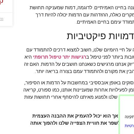
קר
נה בחיינו האמיתיים. לדוגמה, דמות שמעניקה תחושת
מקרים כאלה, ההזדהות עם הדמות יכולה להיות דרך
021
ודד עימם בחיים האמיתיים.
מויות פיקטיביות
על חיי היומיום שלנו, חשוב למצוא דרכים להתמודד עם
ות ביותר לפני טיפול ב
רגישות יתר טיפול תרופתי
היא
יוק אנחנו מרגישים כשאנחנו חושבים על הדמות. האם זה
להבין את מקורם ולהתמודד עמם בצורה בריאה יותר.
וקים באופן אובססיבי במחשבות על הדמות או הסיפור,
לפעילויות אחרות שמעניינות אותנו, כמו ספורט, קריאה
 המציאות שלנו ולמנוע מאיתנו להיסחף אחרי תחושות עזות
יד קל, אך הוא יכול להעמיק את ההבנה העצמית
ורה תקינה
לים לשפר את חוויית הצפייה שלנו ולהפוך אותה
טיות